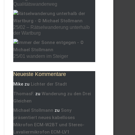
Qualitätswanderweg
25/02 – Rätselwanderung unterhalb
der Wartburg
25/01 wandern im Steiger
Neueste Kommentare
Mike
zu
Lichter der Stadt
ThomasF.
zu
Wanderung zu den Drei
Gleichen
Michael Stollmann
zu
Sony
präsentiert neues kabelloses
Mikrofon ECM-W2BT und Stereo-
Lavaliermikrofon ECM-LV1