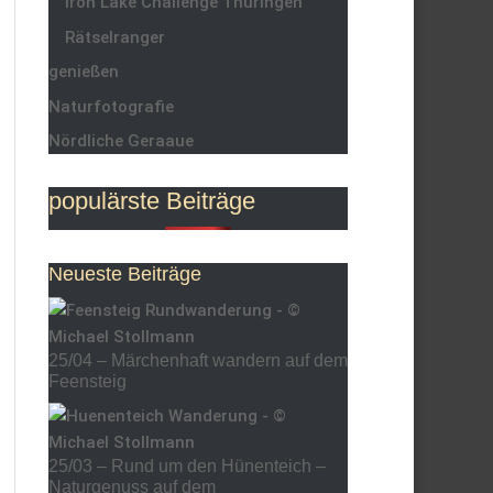
Iron Lake Challenge Thüringen
Rätselranger
genießen
Naturfotografie
Nördliche Geraaue
populärste Beiträge
Neueste Beiträge
25/04 – Märchenhaft wandern auf dem
Feensteig
25/03 – Rund um den Hünenteich –
Naturgenuss auf dem