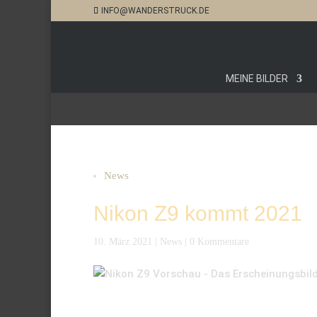
INFO@WANDERSTRUCK.DE
MEINE BILDER
News
Nikon Z9 kommt 2021
10. März 2021
|
News
|
0 Kommentare