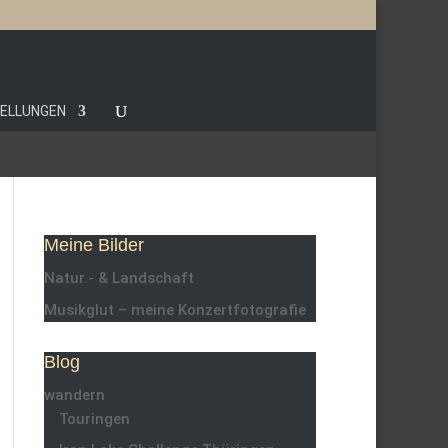
TELLUNGEN
Meine Bilder
Natur.- & Landschaft
Musikglut – meine Konzertfotografie
Blog
wandern
Touringen