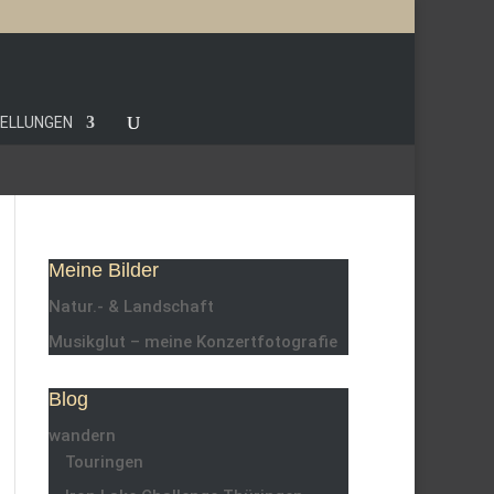
TELLUNGEN
Meine Bilder
Natur.- & Landschaft
Musikglut – meine Konzertfotografie
Blog
wandern
Touringen