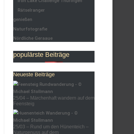
Iron Lake Challenge Thüringen
Rätselranger
genießen
Naturfotografie
Nördliche Geraaue
populärste Beiträge
Neueste Beiträge
25/04 – Märchenhaft wandern auf dem
Feensteig
25/03 – Rund um den Hünenteich –
Naturgenuss auf dem