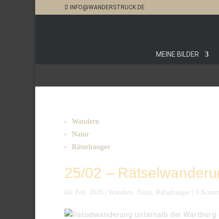
INFO@WANDERSTRUCK.DE
MEINE BILDER
Wandern
Natur
Rätselranger
25/02 – Rätselwanderu
04. Feb. 2026
|
Wandern
,
Natur
,
Rätselranger
|
0 Komm