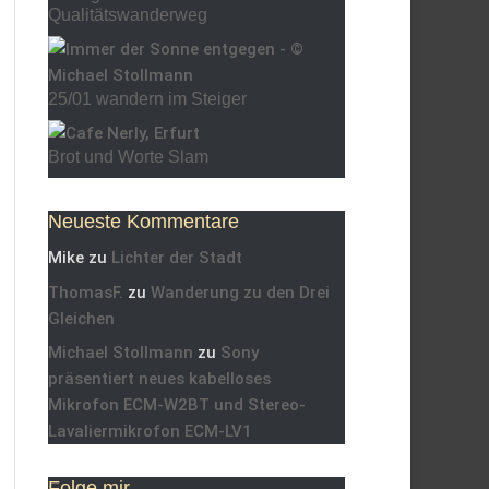
Qualitätswanderweg
25/01 wandern im Steiger
Brot und Worte Slam
Neueste Kommentare
Mike
zu
Lichter der Stadt
ThomasF.
zu
Wanderung zu den Drei
Gleichen
Michael Stollmann
zu
Sony
präsentiert neues kabelloses
Mikrofon ECM-W2BT und Stereo-
Lavaliermikrofon ECM-LV1
Folge mir…