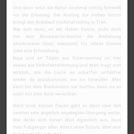
Und dann setzt die Natur nochmal richtig Schweiß
vor die Erholung. Der Anstieg zur Hohen Sonne
bringt den Kreislauf nochmal richtig in Trab.
Wer sich dann, an der Hohen Sonne, nicht doch
von dem Blockwärtercharme der Bedienung
abschrecken lässt, bekommt für relativ kleines
Geld eine Erfrischung.
Naja und an Tagen wie Ostersonntag ist hier
sowas wie Volksfeststimmung und man fragt sich
wirklich, wie die Leute es schaffen unfallfrei
wieder da anzukommen, wo sie hinwollen. Man
kann bei dem Bierkonsum nur hoffen, dass sie es
nicht mit dem Auto versuchen.
Nach einer kleinen Pause geht es dann über den
zweiten sehr ärgerlich angelegten Übergang weiter.
Wer denkt sich diesen Mist eigentlich aus, dass
man Fußgänger allen Alters ohne Schutz über eine