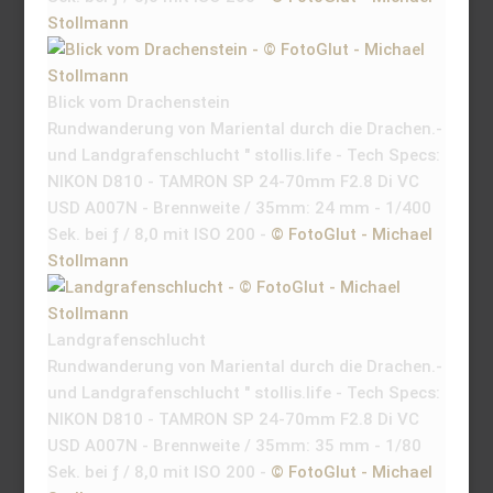
Stollmann
Blick vom Drachenstein
Rundwanderung von Mariental durch die Drachen.-
und Landgrafenschlucht " stollis.life - Tech Specs:
NIKON D810 - TAMRON SP 24-70mm F2.8 Di VC
USD A007N - Brennweite / 35mm: 24 mm - 1/400
Sek. bei ƒ / 8,0 mit ISO 200 -
© FotoGlut - Michael
Stollmann
Landgrafenschlucht
Rundwanderung von Mariental durch die Drachen.-
und Landgrafenschlucht " stollis.life - Tech Specs:
NIKON D810 - TAMRON SP 24-70mm F2.8 Di VC
USD A007N - Brennweite / 35mm: 35 mm - 1/80
Sek. bei ƒ / 8,0 mit ISO 200 -
© FotoGlut - Michael