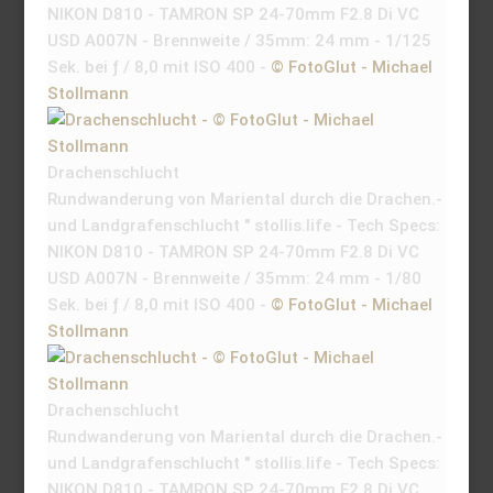
NIKON D810 - TAMRON SP 24-70mm F2.8 Di VC
USD A007N - Brennweite / 35mm: 24 mm - 1/125
Sek. bei ƒ / 8,0 mit ISO 400 -
© FotoGlut - Michael
Stollmann
Drachenschlucht
Rundwanderung von Mariental durch die Drachen.-
und Landgrafenschlucht " stollis.life - Tech Specs:
NIKON D810 - TAMRON SP 24-70mm F2.8 Di VC
USD A007N - Brennweite / 35mm: 24 mm - 1/80
Sek. bei ƒ / 8,0 mit ISO 400 -
© FotoGlut - Michael
Stollmann
Drachenschlucht
Rundwanderung von Mariental durch die Drachen.-
und Landgrafenschlucht " stollis.life - Tech Specs:
NIKON D810 - TAMRON SP 24-70mm F2.8 Di VC