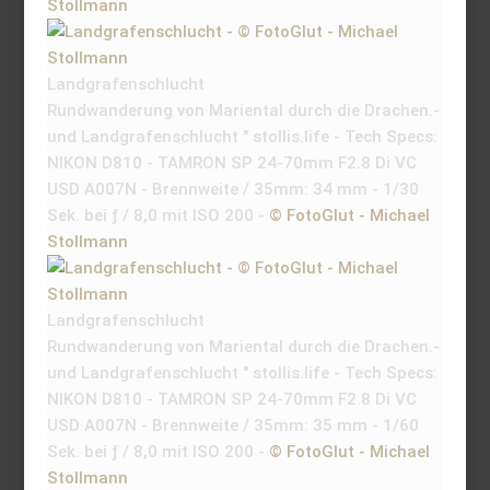
Stollmann
Landgrafenschlucht
Rundwanderung von Mariental durch die Drachen.-
und Landgrafenschlucht " stollis.life - Tech Specs:
NIKON D810 - TAMRON SP 24-70mm F2.8 Di VC
USD A007N - Brennweite / 35mm: 34 mm - 1/30
Sek. bei ƒ / 8,0 mit ISO 200 -
© FotoGlut - Michael
Stollmann
Landgrafenschlucht
Rundwanderung von Mariental durch die Drachen.-
und Landgrafenschlucht " stollis.life - Tech Specs:
NIKON D810 - TAMRON SP 24-70mm F2.8 Di VC
USD A007N - Brennweite / 35mm: 35 mm - 1/60
Sek. bei ƒ / 8,0 mit ISO 200 -
© FotoGlut - Michael
Stollmann