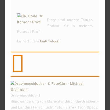
Diese und andere Touren
findest du in meinem
Komoot Profil.
Einfach dem
Link folgen
.

Drachenschlucht
Rundwanderung von Mariental durch die Drachen.-
und Landgrafenschlucht " stollis.life - Tech Specs: