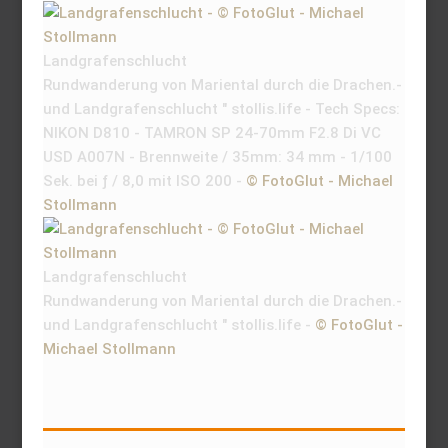
Landgrafenschlucht
Rundwanderung von Mariental durch die Drachen.-
und Landgrafenschlucht " stollis.life - Tech Specs:
NIKON D810 - TAMRON SP 24-70mm F2.8 Di VC
USD A007N - Brennweite / 35mm: 34 mm - 1/100
Sek. bei ƒ / 8,0 mit ISO 200 -
© FotoGlut - Michael
Stollmann
Landgrafenschlucht
Rundwanderung von Mariental durch die Drachen.-
und Landgrafenschlucht " stollis.life -
© FotoGlut -
Michael Stollmann