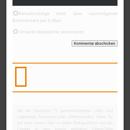
Benachrichtige mich über nachfolgende
Kommentare per E-Mail
Unseren Newsletter abonnieren
Kommentar abschicken

Die mit Sternchen (*) gekennzeichneten Links sind
sogenannte Provisions-Links (Affiliate-Links). Wenn Du
auf einen dieser Links in einem Beitrag klickst und das
Produkt in dem jeweils verlinkten Online-Shop