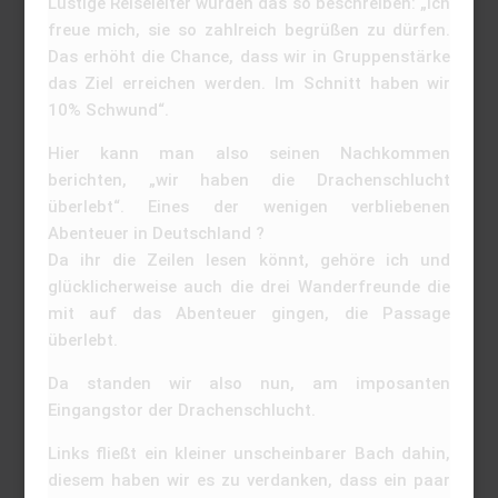
Lustige Reiseleiter würden das so beschreiben: „Ich
freue mich, sie so zahlreich begrüßen zu dürfen.
Das erhöht die Chance, dass wir in Gruppenstärke
das Ziel erreichen werden. Im Schnitt haben wir
10% Schwund“.
Hier kann man also seinen Nachkommen
berichten, „wir haben die Drachenschlucht
überlebt“. Eines der wenigen verbliebenen
Abenteuer in Deutschland ?
Da ihr die Zeilen lesen könnt, gehöre ich und
glücklicherweise auch die drei Wanderfreunde die
mit auf das Abenteuer gingen, die Passage
überlebt.
Da standen wir also nun, am imposanten
Eingangstor der Drachenschlucht.
Links fließt ein kleiner unscheinbarer Bach dahin,
diesem haben wir es zu verdanken, dass ein paar