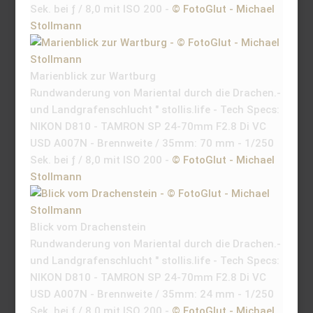
Sek. bei ƒ / 8,0 mit ISO 200 -
© FotoGlut - Michael
Stollmann
Marienblick zur Wartburg
Rundwanderung von Mariental durch die Drachen.-
und Landgrafenschlucht " stollis.life - Tech Specs:
NIKON D810 - TAMRON SP 24-70mm F2.8 Di VC
USD A007N - Brennweite / 35mm: 70 mm - 1/250
Sek. bei ƒ / 8,0 mit ISO 200 -
© FotoGlut - Michael
Stollmann
Blick vom Drachenstein
Rundwanderung von Mariental durch die Drachen.-
und Landgrafenschlucht " stollis.life - Tech Specs:
NIKON D810 - TAMRON SP 24-70mm F2.8 Di VC
USD A007N - Brennweite / 35mm: 24 mm - 1/250
Sek. bei ƒ / 8,0 mit ISO 200 -
© FotoGlut - Michael