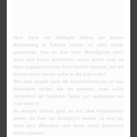
Aber dank der fleißigen Helfer die diesen
Wanderweg in Schuss halten, ist alles sicher
passierbar. Das es hier über Metallgitter geht,
lässt sich kaum vermeiden, sonst würde man im
eben angesprochenen Bach laufen müssen, der die
Klamm noch immer tiefer in die Erde treibt.
Wer aber glaubt nach der Drachenschlucht ist das
Abenteuer vorbei, der sei gewarnt, man sollte
zumindest an feuchten Tagen gut aufpassen wo
man hintritt.
An einigen Stellen geht es nur über Holzplanken
weiter, da hier der Einschnitt wieder zu eng ist,
dass sich Wanderer und Bach einen Einschnitt
teilen müssen.