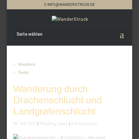
INFO@WANDERSTRUCK.DE
Seite wählen
Wandern
Natur
Wanderung durch
Drachenschlucht und
Landgrafenschlucht
08. Juli 2019
|
Wandern
,
Natur
|
0 Kommentare