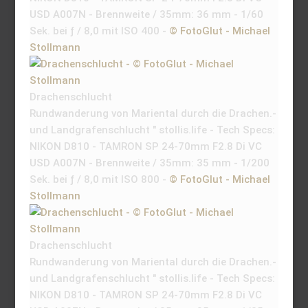
USD A007N - Brennweite / 35mm: 36 mm - 1/60
Sek. bei ƒ / 8,0 mit ISO 400 -
© FotoGlut - Michael
Stollmann
Drachenschlucht
Rundwanderung von Mariental durch die Drachen.-
und Landgrafenschlucht " stollis.life - Tech Specs:
NIKON D810 - TAMRON SP 24-70mm F2.8 Di VC
USD A007N - Brennweite / 35mm: 35 mm - 1/200
Sek. bei ƒ / 8,0 mit ISO 800 -
© FotoGlut - Michael
Stollmann
Drachenschlucht
Rundwanderung von Mariental durch die Drachen.-
und Landgrafenschlucht " stollis.life - Tech Specs:
NIKON D810 - TAMRON SP 24-70mm F2.8 Di VC