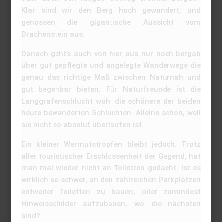
Klar sind wir den Berg hoch gewandert, und
genossen die gigantische Aussicht vom
Drachenstein aus.
Danach geht’s auch von hier aus nur noch bergab
über gut gepflegte und angelegte Wanderwege die
genau das richtige Maß zwischen Naturnah und
gut begehbar bieten. Für Naturfreunde ist die
Langgrafenschlucht wohl die schönere der beiden
heute bewanderten Schluchten. Alleine schon, weil
sie nicht so absolut überlaufen ist.
Ein kleiner Wermutstropfen bleibt jedoch. Trotz
aller touristischer Erschlossenheit der Gegend, hat
man mal wieder nicht an Toiletten gedacht. Ist es
wirklich so schwer, an den zahlreichen Parkplätzen
entweder Toiletten zu bauen, oder zumindest
Hinweisschilder aufzubauen, wo die nächsten
sind?