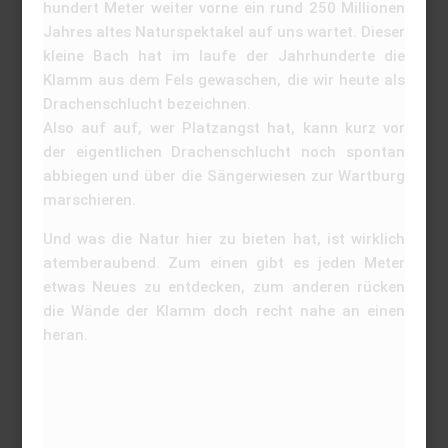
hundert Meter weiter vorne ein rund 250 Millionen
Jahres altes Naturspektakel auf uns wartet. Dieser
kleine Bach hat im laufe der Jahrhunderte die
Klamm aus dem Fels gewaschen, die wir heute als
Drachenschlucht bezeichnen.
Also auf auf, wer Platzangst hat, kann kurz vor
der eigentlichen Drachenschlucht noch spontan
abbiegen und über die Sängerwiesen zur Wartburg
marschieren.
Und was die Natur hier zu bieten hat, ist wirklich
atemberaubend. Zum einen gibt es jeden Meter
etwas Neues zu entdecken, zum anderen rücken
die Wände der Klamm doch recht nahe an einen
heran.