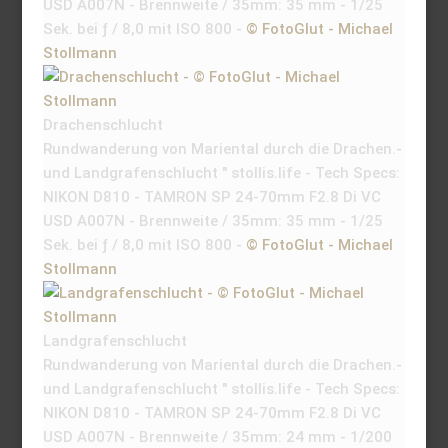
USD A007N - Brennweite / 35mm: 35 mm - 1/25
Sek. bei ƒ / 8,0 mit ISO 800 -
© FotoGlut - Michael
Stollmann
Drachenschlucht
Rundwanderung von Mariental durch die Drachen.-
und Landgrafenschlucht " stollis.life - Tech Specs:
NIKON D810 - TAMRON SP 24-70mm F2.8 Di VC
USD A007N - Brennweite / 35mm: 35 mm - 1/25
Sek. bei ƒ / 8,0 mit ISO 800 -
© FotoGlut - Michael
Stollmann
Landgrafenschlucht
Rundwanderung von Mariental durch die Drachen.-
und Landgrafenschlucht " stollis.life - Tech Specs:
NIKON D810 - TAMRON SP 24-70mm F2.8 Di VC
USD A007N - Brennweite / 35mm: 24 mm - 1/200