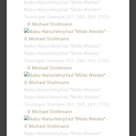
Nabu-Naturlehrpfad "Wilde Weiden"
Nabu-Naturlehrpfad "Wilde Weiden" -
Touringen Stempel 267, 268, 269, 270))
-
© Michael Stollmann
Nabu-Naturlehrpfad "Wilde Weiden"
Nabu-Naturlehrpfad "Wilde Weiden" -
Touringen Stempel 267, 268, 269, 270))
-
© Michael Stollmann
Nabu-Naturlehrpfad "Wilde Weiden"
Nabu-Naturlehrpfad "Wilde Weiden" -
Touringen Stempel 267, 268, 269, 270))
-
© Michael Stollmann
Nabu-Naturlehrpfad "Wilde Weiden"