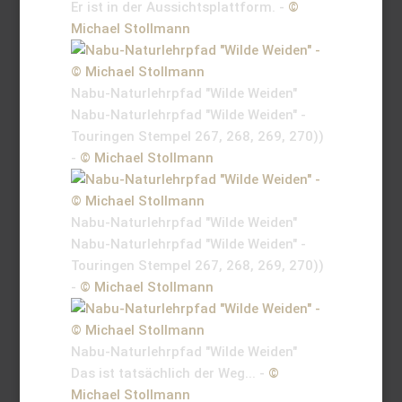
Er ist in der Aussichtsplattform. -
©
Michael Stollmann
Nabu-Naturlehrpfad "Wilde Weiden"
Nabu-Naturlehrpfad "Wilde Weiden" -
Touringen Stempel 267, 268, 269, 270))
-
© Michael Stollmann
Nabu-Naturlehrpfad "Wilde Weiden"
Nabu-Naturlehrpfad "Wilde Weiden" -
Touringen Stempel 267, 268, 269, 270))
-
© Michael Stollmann
Nabu-Naturlehrpfad "Wilde Weiden"
Das ist tatsächlich der Weg... -
©
Michael Stollmann