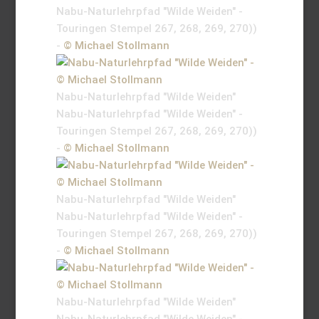
Nabu-Naturlehrpfad "Wilde Weiden" -
Touringen Stempel 267, 268, 269, 270))
-
© Michael Stollmann
Nabu-Naturlehrpfad "Wilde Weiden"
Nabu-Naturlehrpfad "Wilde Weiden" -
Touringen Stempel 267, 268, 269, 270))
-
© Michael Stollmann
Nabu-Naturlehrpfad "Wilde Weiden"
Nabu-Naturlehrpfad "Wilde Weiden" -
Touringen Stempel 267, 268, 269, 270))
-
© Michael Stollmann
Nabu-Naturlehrpfad "Wilde Weiden"
Nabu-Naturlehrpfad "Wilde Weiden" -