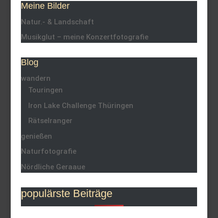
Meine Bilder
Natur.- & Landschaft
Musikglut – meine Konzertfotografie
Blog
wandern
Touringen
Iron Lake Challenge Thüringen
Rätselranger
genießen
Naturfotografie
Nördliche Geraaue
populärste Beiträge