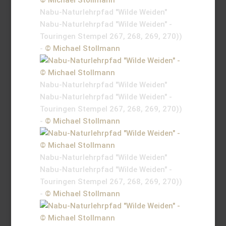
Nabu-Naturlehrpfad "Wilde Weiden"
Nabu-Naturlehrpfad "Wilde Weiden" -
Touringen Stempel 267, 268, 269, 270))
-
© Michael Stollmann
Nabu-Naturlehrpfad "Wilde Weiden"
Nabu-Naturlehrpfad "Wilde Weiden" -
Touringen Stempel 267, 268, 269, 270))
-
© Michael Stollmann
Nabu-Naturlehrpfad "Wilde Weiden"
Nabu-Naturlehrpfad "Wilde Weiden" -
Touringen Stempel 267, 268, 269, 270))
-
© Michael Stollmann