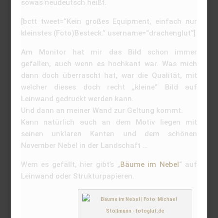
sowas neudeutsch heißt.
[bctt tweet=“Kein großes Equipment, einfach nur
kleinstes (Foto)Besteck.“ username=“drachenglut“]
Am Monitor hat mir das Bild schon immer
gefallen, auch wenn es hochkant war. Was mich
dann doch überrascht hat, war die Qualität, mit
welcher dieses doch recht „kleine“ Bild auf
Leinwand gedruckt werden kann.
Und dann an meiner Wand zur Geltung kommt.
Kann natürlich auch an dem Motiv liegen mit
seinen unklaren Kanten und dem schönen
November Nebel in der Landschaft …
Wem es gefällt, hier gibt’s „
Bäume im Nebel
“ auf
Leinwand oder Strukturpapieren.