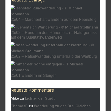
25/04 – Märchenhaft wandern auf dem Feensteig
25/03 – Rund um den Hünenteich – Naturgenuss
auf dem Qualitätswanderweg
25/02 – Rätselwanderung unterhalb der Wartburg
25/01 wandern im Steiger
Neueste Kommentare
Mike
zu
Lichter der Stadt
ThomasF.
zu
Wanderung zu den Drei Gleichen