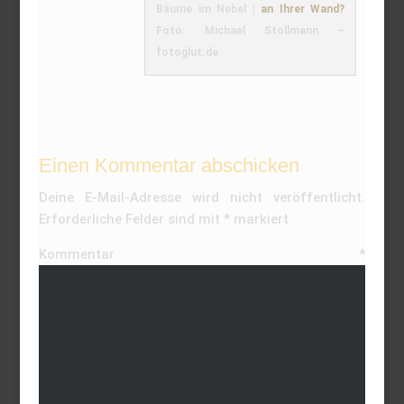
Bäume im Nebel |
an Ihrer Wand?
Foto: Michael Stollmann –
fotoglut.de
Einen Kommentar abschicken
Deine E-Mail-Adresse wird nicht veröffentlicht.
Erforderliche Felder sind mit
*
markiert
Kommentar
*