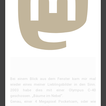
Bei einem Blick aus dem Fenster kam mir mal
wieder eines meiner Lieblingsbilder in den Sinn.
2003 habe dies mit einer Olympus C-40
geschossen. „Bäume im Nebel“.
Genau, einer 4 Megapixel Pocketcam, oder wie