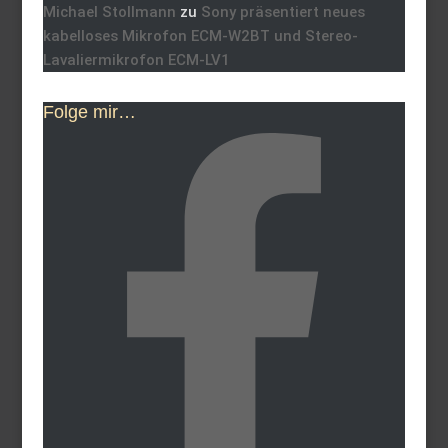
Michael Stollmann
zu
Sony präsentiert neues
kabelloses Mikrofon ECM-W2BT und Stereo-
Lavaliermikrofon ECM-LV1
Folge mir…