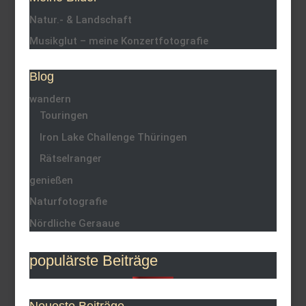
Natur.- & Landschaft
Musikglut – meine Konzertfotografie
Blog
wandern
Touringen
Iron Lake Challenge Thüringen
Rätselranger
genießen
Naturfotografie
Nördliche Geraaue
populärste Beiträge
Neueste Beiträge