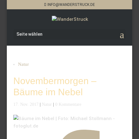
INFO@WANDERSTRUCK.DE
Seite wählen
Natur
Novembermorgen –
Bäume im Nebel
17. Nov. 2017
|
Natur
|
0 Kommentare