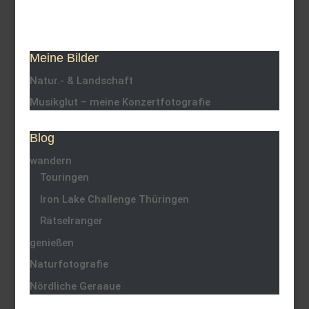
Meine Bilder
Natur.- & Landschaft
Musikglut – meine Konzertfotografie
Blog
wandern
Touringen
Iron Lake Challenge Thüringen
Rätselranger
genießen
Naturfotografie
Nördliche Geraaue