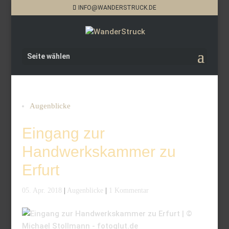
INFO@WANDERSTRUCK.DE
Seite wählen
Augenblicke
Eingang zur
Handwerkskammer zu
Erfurt
05. Apr. 2018
|
Augenblicke
|
1 Kommentar