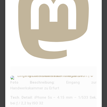
Foto Beschreibung:
Eingang zur
Handwerkskammer zu Erfurt
Tech. Detail:
iPhone 5s – 4.15 mm – 1/533 Sek.
bei ƒ / 2,2 by ISO 32