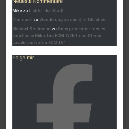
Neueste Kommentare
Mike
zu
Lichter der Stadt
ThomasF.
zu
Wanderung zu den Drei Gleichen
Michael Stollmann
zu
Sony präsentiert neues
kabelloses Mikrofon ECM-W2BT und Stereo-
Lavaliermikrofon ECM-LV1
Folge mir…