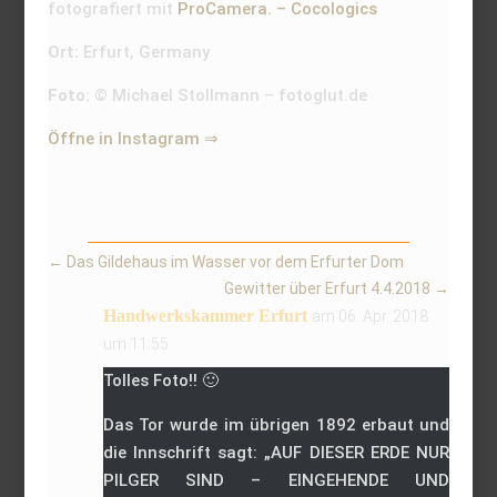
fotografiert mit
ProCamera. – Cocologics
Ort:
Erfurt, Germany
Foto:
© Michael Stollmann – fotoglut.de
Öffne in Instagram ⇒
←
Das Gildehaus im Wasser vor dem Erfurter Dom
Gewitter über Erfurt 4.4.2018
→
Handwerkskammer Erfurt
am 06. Apr. 2018
um 11:55
Tolles Foto!! 🙂
Das Tor wurde im übrigen 1892 erbaut und
die Innschrift sagt: „AUF DIESER ERDE NUR
PILGER SIND – EINGEHENDE UND