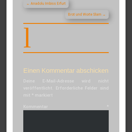
←
Anadolu Imbiss Erfurt
Brot und Worte Slam
→
l
Einen Kommentar abschicken
Deine E-Mail-Adresse wird nicht
veröffentlicht.
Erforderliche Felder sind
mit
*
markiert
Kommentar
*