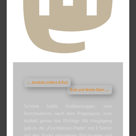
←
Anadolu Imbiss Erfurt
Brot und Worte Slam
→
Schöne heiße Krabbensuppe, zum
Durchwärmen nach dem Regenguss, zum
Auftakt genau das Richtige. Als Hauptgang
gab es die „Fischbörsen Platte“ mit 3 Sorten
auf den Punkt gebratenen Fischsorten und