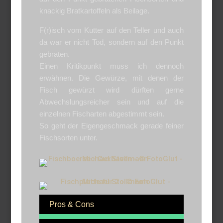
knackig Bratkartoffeln als Beilage.
F(r)isch vom Kutter auf den Teller und auch
da war er nicht Tod, sondern auf den Punkt
gebraten.
Einen Kritikpunkt muss ich dennoch
erwähnen. Die Gewürze, mit denen der
Fisch gewürzt wird dürften gerne
Abwechslungsreicher sein und auf die
einzelnen Fischarten abgestimmt sein.
So geht der Eigengeschmack gerade feiner
Fischsorten unter.
Pros & Cons