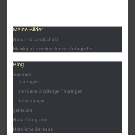
Meine Bilder
Natur.- & Landschaft
Musikglut – meine Konzertfotografie
Blog
wandern
Touringen
Iron Lake Challenge Thüringen
Rätselranger
genießen
Naturfotografie
Nördliche Geraaue