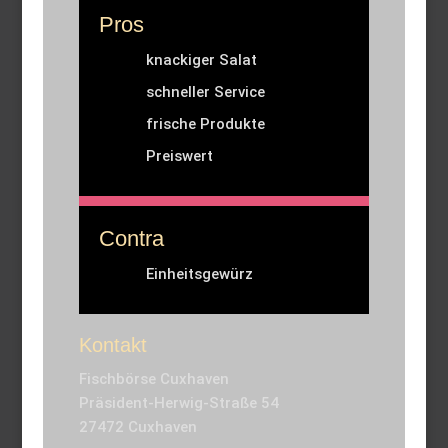
Pros
knackiger Salat
schneller Service
frische Produkte
Preiswert
Contra
Einheitsgewürz
Kontakt
Fischbörse Cuxhaven
Präsident-Herwig-Straße 54
27472 Cuxhaven