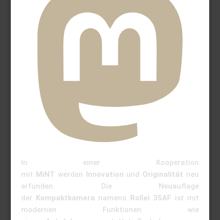
In einer Kooperation
mit
MiNT
werden
Innovation
und
Originalität
neu
erfunden. Die Neuauflage
der
Kompaktkamera
namens
Rollei 35AF
ist mit
modernen Funktionen wie