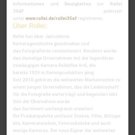
Informationen
und
Neuigkeiten
zur
Rollei
35AF
jederzeit
unter
www.rollei.de/rollei35af
registrieren.
Über Rollei:
Rollei hat über Jahrzehnte
Kamerageschichte geschrieben und
das Fotografieren revolutioniert. Berühmt wurde
das damalige Unternehmen mit der legendären
zweiäugigen Kamera Rolleiflex 6×6, die
bereits 1929 in Serienproduktion ging.
Seit 2010 gehören die weltweiten Markenrechte zu
einem jungen Unternehmen, das die Leidenschaft
für die Fotografie weiterträgt und begeistert lebt.
Seit der Übernahme wurde
das Sortiment umfangreich erweitert.
Die Produktpalette umfasst Stative, Filter, Blitzger
äte, Kamerataschen, Fotorucksäcke und auch
wenige Kameras. Der neue Eigner der weltweiten