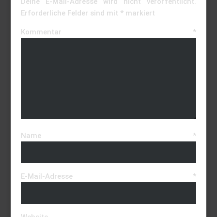
Deine E-Mail-Adresse wird nicht veröffentlicht.
Erforderliche Felder sind mit
*
markiert
Kommentar
*
Name
*
E-Mail-Adresse
*
Website