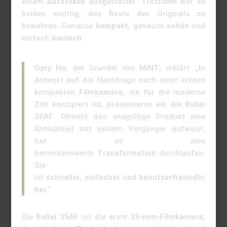
einem
Autofokus
ausgestattet. Trotzdem war es
beiden wichtig, das Beste des Originals zu
bewahren: Genauso
kompakt
, genauso
schön
und
einfach
ikonisch
.
Gary Ho
, der Gründer von
MiNT
, erklärt: „In
Antwort auf die Nachfrage nach einer echten
kompakten
Filmkamera
, die für die moderne
Zeit konzipiert ist, präsentieren wir die
Rollei
35AF
. Obwohl das endgültige Produkt eine
Ähnlichkeit mit seinem Vorgänger aufweist,
hat es eine
bemerkenswerte
Transformation
durchlaufen.
Sie
ist
schneller
,
einfacher
und
benutzerfreundlic
her
.“
Die
Rollei 35AF
ist die erste
35-mm-Filmkamera
,