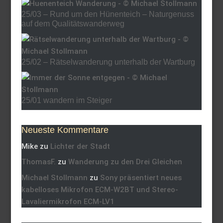
25/03 – Rund um den Hünenteich – Naturgenuss
auf dem Qualitätswanderweg
25/02 – Rätselwanderung unterhalb der Wartburg
25/01 wandern im Steiger
Neueste Kommentare
Mike
zu
Lichter der Stadt
ThomasF.
zu
Wanderung zu den Drei Gleichen
Michael Stollmann
zu
Sony präsentiert neues
kabelloses Mikrofon ECM-W2BT und Stereo-
Lavaliermikrofon ECM-LV1