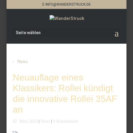
INFO@WANDERSTRUCK.DE
Seite wählen
News
Neuauflage eines
Klassikers: Rollei kündigt
die innovative Rollei 35AF
an
02. März 2024
|
News
|
0 Kommentare