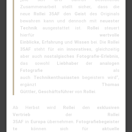
Zusammenarbeit stellt sicher, dass die
neue
Rollei 35AF
den
Geist
des Originals
bewahren kann und dennoch mit
neuester
Technik
ausgestattet ist.
Rollei
steuert
hierfür
wertvolle
Einblicke
,
Erfahrung
und
Wissen
bei. Die
Rollei
35AF
steht für ein
innovatives
, gleichzeitig
aber auch
nostalgisches Fotografie-Erlebnis
,
das sowohl
Liebhaber
der
analogen
Fotografie
als
auch
Technikenthusiasten
begeistern wird“,
ergänzt
Thomas
Güttler
,
Geschäftsführer
von
Rollei
.
Ab Herbst wird
Rollei
den
exklusiven
Vertrieb
der
Rollei
35AF
in
Europa
übernehmen.
Fotografiebegeister
te
können sich für
aktuelle