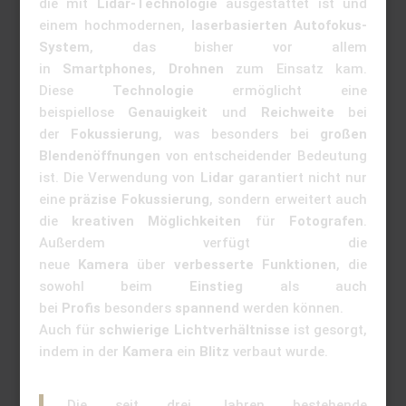
die mit
Lidar-Technologie
ausgestattet ist und
einem hochmodernen,
laserbasierten Autofokus-
System
, das bisher vor allem
in
Smartphones
,
Drohnen
zum Einsatz kam.
Diese
Technologie
ermöglicht eine
beispiellose
Genauigkeit
und
Reichweite
bei
der
Fokussierung
, was besonders bei
großen
Blendenöffnungen
von entscheidender Bedeutung
ist. Die Verwendung von
Lidar
garantiert nicht nur
eine
präzise Fokussierung
, sondern erweitert auch
die
kreativen Möglichkeiten
für
Fotografen
.
Außerdem verfügt die
neue
Kamera
über
verbesserte Funktionen
, die
sowohl beim
Einstieg
als auch
bei
Profis
besonders
spannend
werden können.
Auch für
schwierige Lichtverhältnisse
ist gesorgt,
indem in der
Kamera
ein
Blitz
verbaut wurde.
„Die seit drei Jahren bestehende