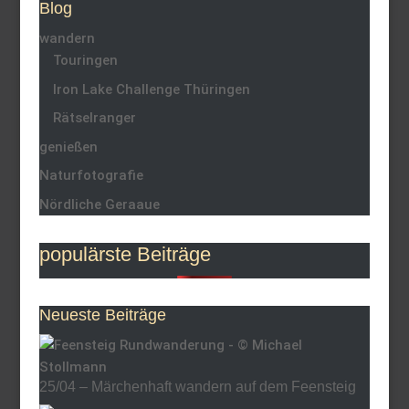
Blog
wandern
Touringen
Iron Lake Challenge Thüringen
Rätselranger
genießen
Naturfotografie
Nördliche Geraaue
populärste Beiträge
Neueste Beiträge
25/04 – Märchenhaft wandern auf dem Feensteig