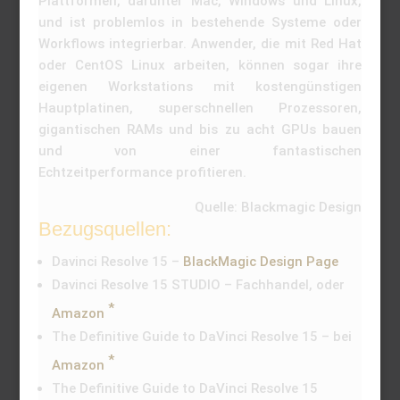
Plattformen, darunter Mac, Windows und Linux,
und ist problemlos in bestehende Systeme oder
Workflows integrierbar. Anwender, die mit Red Hat
oder CentOS Linux arbeiten, können sogar ihre
eigenen Workstations mit kostengünstigen
Hauptplatinen, superschnellen Prozessoren,
gigantischen RAMs und bis zu acht GPUs bauen
und von einer fantastischen
Echtzeitperformance profitieren.
Quelle: Blackmagic Design
Bezugsquellen:
Davinci Resolve 15 –
BlackMagic Design Page
Davinci Resolve 15 STUDIO – Fachhandel, oder
Amazon
The Definitive Guide to DaVinci Resolve 15 – bei
Amazon
The Definitive Guide to DaVinci Resolve 15