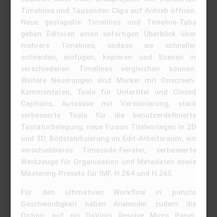
Timelines und Tausenden Clips auf Anhieb öffnen.
Neue gestapelte Timelines und Timeline-Tabs
geben Editoren einen sofortigen Überblick über
mehrere Timelines, sodass sie schneller
schneiden, einfügen, kopieren und Szenen in
verschiedenen Timelines vergleichen können.
Weitere Neuerungen sind Marker mit Onscreen-
Kommentaren, Tools für Untertitel und Closed
Captions, Autosave mit Versionierung, stark
verbesserte Tools für die benutzerdefinierte
Tastaturbelegung, neue Fusion Titelvorlagen in 2D
und 3D, Bildstabilisierung im Edit-Arbeitsraum, ein
verschiebbares Timecode-Fenster, verbesserte
Werkzeuge für Organisation und Metadaten sowie
Mastering-Presets für IMF, H.264 und H.265.
Für den ultimativen Workflow in puncto
Geschwindigkeit haben Anwender zudem die
Option, auf ein DaVinci Resolve Micro Panel,