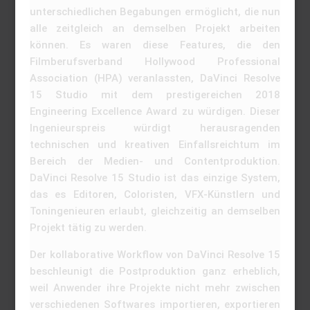
unterschiedlichen Begabungen ermöglicht, die nun
alle zeitgleich an demselben Projekt arbeiten
können. Es waren diese Features, die den
Filmberufsverband Hollywood Professional
Association (HPA) veranlassten, DaVinci Resolve
15 Studio mit dem prestigereichen 2018
Engineering Excellence Award zu würdigen. Dieser
Ingenieurspreis würdigt herausragenden
technischen und kreativen Einfallsreichtum im
Bereich der Medien- und Contentproduktion.
DaVinci Resolve 15 Studio ist das einzige System,
das es Editoren, Coloristen, VFX-Künstlern und
Toningenieuren erlaubt, gleichzeitig an demselben
Projekt tätig zu werden.
Der kollaborative Workflow von DaVinci Resolve 15
beschleunigt die Postproduktion ganz erheblich,
weil Anwender ihre Projekte nicht mehr zwischen
verschiedenen Softwares importieren, exportieren