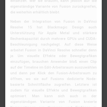
einsetzen. Wer sie braucht, kann jedoch auf die
eigenständige Variante von Fusion zurückgreifen,
die weiterhin erhältlich bleibt.
Neben der Integration von Fusion in DaVinci
Resolve 15 hat Blackmagic Design auch
Unterstützung für Apple Metal und stärkere
Rechenkapazität durch mehrere GPUs und CUDA-
Beschleunigung nachgelegt. Auf diese Weise
arbeitet Fusion in DaVinci Resolve schneller denn
je. Um visuelle Effekte oder Bewegtgrafiken
einzufügen, brauchen Anwender bloß einen Clip
auf der Timeline im Edit-Arbeitsraum auszuwählen
und dann per Klick den Fusion-Arbeitsraum zu
öffnen, wo sie auf Fusions dedizierte Node-
basierte Schnittfläche zugreifen. Letztere ist
zudem für visuelle Effekte und Bewegtgrafiken
optimiert. Man kann sich auch in der
eigenständigen Variante von Fusion kreierte