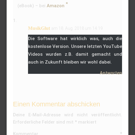
(eBook) – bei
Amazon
MusikGlut
am 18. Aug. 2018 um 14:19
Die Software hat wirklich was, auch die
kostenlose Version. Unsere letzten YouTube
Videos wurden z.B. damit gemacht und
auch in Zukunft bleiben wir wohl dabei.
Antworten
Einen Kommentar abschicken
Deine E-Mail-Adresse wird nicht veröffentlicht.
Erforderliche Felder sind mit
*
markiert
Kommentar
*