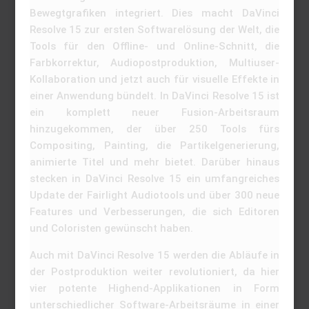
Bewegtgrafiken integriert. Dies macht DaVinci
Resolve 15 zur ersten Softwarelösung der Welt, die
Tools für den Offline- und Online-Schnitt, die
Farbkorrektur, Audiopostproduktion, Multiuser-
Kollaboration und jetzt auch für visuelle Effekte in
einer Anwendung bündelt. In DaVinci Resolve 15 ist
ein komplett neuer Fusion-Arbeitsraum
hinzugekommen, der über 250 Tools fürs
Compositing, Painting, die Partikelgenerierung,
animierte Titel und mehr bietet. Darüber hinaus
stecken in DaVinci Resolve 15 ein umfangreiches
Update der Fairlight Audiotools und über 300 neue
Features und Verbesserungen, die sich Editoren
und Coloristen gewünscht haben.
Auch mit DaVinci Resolve 15 werden die Abläufe in
der Postproduktion weiter revolutioniert, da hier
vier potente Highend-Applikationen in Form
unterschiedlicher Software-Arbeitsräume in einer