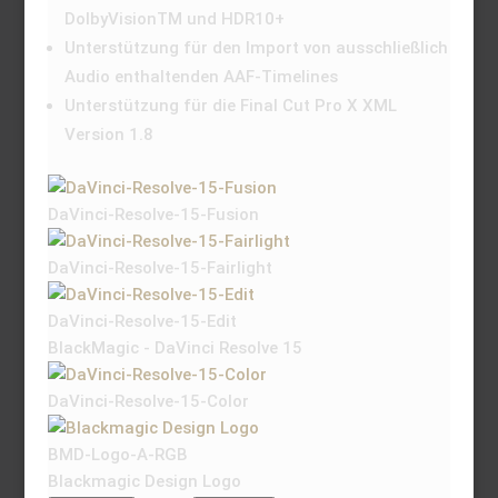
DolbyVisionTM und HDR10+
Unterstützung für den Import von ausschließlich
Audio enthaltenden AAF-Timelines
Unterstützung für die Final Cut Pro X XML
Version 1.8
DaVinci-Resolve-15-Fusion
DaVinci-Resolve-15-Fairlight
DaVinci-Resolve-15-Edit
BlackMagic - DaVinci Resolve 15
DaVinci-Resolve-15-Color
BMD-Logo-A-RGB
Blackmagic Design Logo