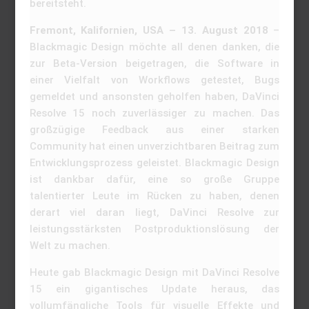
bereitsteht.
Fremont, Kalifornien, USA – 13. August 2018
–
Blackmagic Design möchte all denen danken, die
zur Beta-Version beigetragen, die Software in
einer Vielfalt von Workflows getestet, Bugs
gemeldet und ansonsten geholfen haben, DaVinci
Resolve 15 noch zuverlässiger zu machen. Das
großzügige Feedback aus einer starken
Community hat einen unverzichtbaren Beitrag zum
Entwicklungsprozess geleistet. Blackmagic Design
ist dankbar dafür, eine so große Gruppe
talentierter Leute im Rücken zu haben, denen
derart viel daran liegt, DaVinci Resolve zur
leistungsstärksten Postproduktionslösung der
Welt zu machen.
Heute gab Blackmagic Design mit DaVinci Resolve
15 ein gigantisches Update heraus, das
vollumfängliche Tools für visuelle Effekte und