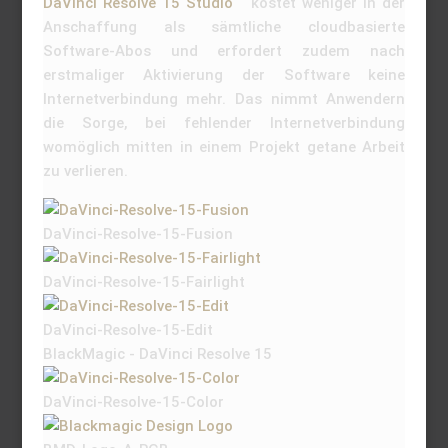
DaVinci Resolve 15 Studio
kostet weniger in der
Anschaffung als sämtliche cloudbasierte
Software-Abos und erfordert zudem nach
erstmaliger Aktivierung der Software keine
Internetverbindung mehr. Das nimmt Anwendern
die Sorge, bei fehlender Internetverbindung
womöglich mitten in einem Projekt getane Arbeit
zu verlieren.
DaVinci-Resolve-15-Fusion
DaVinci-Resolve-15-Fairlight
DaVinci-Resolve-15-Edit
BlackMagic - DaVinci Resolve 15
DaVinci-Resolve-15-Color