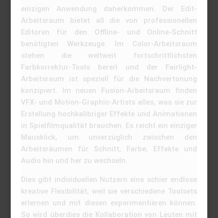
einzigen Anwendung daherkommen. Der Edit-
Arbeitsraum bietet all die von professionellen
Editoren für den Offline- und Online-Schnitt
benötigten Werkzeuge. Im Color-Arbeitsraum
stehen die weltweit fortschrittlichsten
Farbkorrektur-Tools bereit und der Fairlight-
Arbeitsraum ist speziell für die Nachvertonung
konzipiert. Im neuen Fusion-Arbeitsraum finden
VFX- und Motion-Graphic-Artists alles, was sie zur
Erstellung hochkalibriger Effekte und Animationen
in Spielfilmqualität brauchen. Es reicht ein einziger
Mausklick, um unverzüglich zwischen den
Arbeitsräumen für Schnitt, Farbe, Effekte und
Audio hin und her zu wechseln.
Dies gibt individuellen Nutzern eine schier endlose
kreative Flexibilität, weil sie verschiedene Toolsets
erlernen und mit diesen experimentieren können.
So wird überdies die Kollaboration von Leuten mit