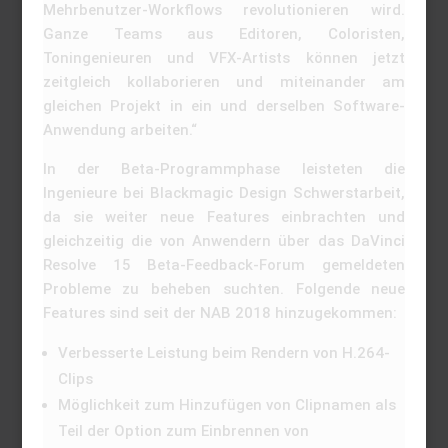
Mehrbenutzer-Workflows revolutionieren wird.
Ganze Teams aus Editoren, Coloristen,
Toningenieuren und VFX-Artists können jetzt
zeitgleich kollaborieren und miteinander am
gleichen Projekt in ein und derselben Software-
Anwendung arbeiten.“
In der Beta-Programmphase leisteten die
Ingenieure bei Blackmagic Design Schwerstarbeit,
da sie weiter neue Features einbrachten und
gleichzeitig die von Anwendern über das DaVinci
Resolve 15 Beta-Feedback-Forum gemeldeten
Probleme zu beheben suchten. Folgende neue
Features sind seit der NAB 2018 hinzugekommen:
Verbesserte Leistung beim Rendern von H.264-
Clips
Möglichkeit zum Hinzufügen von Clipnamen als
Teil der Option zum Einbrennen von