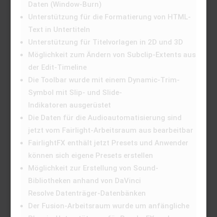
Daten (Window-Burn)
Unterstützung für die Formatierung von HTML-
Text in Untertiteln
Unterstützung für Titelvorlagen in 2D und 3D
Möglichkeit zum Ändern von Subclip-Extents aus
der Edit-Timeline
Die Toolbar wurde mit einem Dynamic-Trim-
Symbol mit Slip- und Slide-
Indikatoren ausgerüstet
Die Daten für die Audioautomatisierung sind
jetzt vom Fairlight-Arbeitsraum aus bearbeitbar
FairlightFX enthält jetzt Presets und Anwender
können sich eigene Presets erstellen
Möglichkeit zur Erstellung von Sound-
Bibliotheken anhand von DaVinci
Resolve Datenträger-Datenbänken
Der Fusion-Arbeitsraum wurde um anfängliche