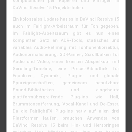
Kompositionen per Kopieren und Einfügen in
DaVinci Resolve 15 Projekte holen.
Ein kolossales Update hat es in DaVinci Resolve 15
auch im Fairlight-Arbeitsraum für Ton gegeben.
Im Fairlight-Arbeitsraum gibt es nun einen
kompletten Satz an ADR-Tools, statisches und
variables Audio-Retiming mit Tonhöhenkorrektur,
Audionormalisierung, 3D-Panner, Scrollbalken für
Audio und Video, einen fixierten Abspielkopf mit
Scrolling-Timeline, eine Preset-Bibliothek für
Equalizer-, Dynamik-, Plug-in- und globale
Spureigenschaften, gemeinsam benutzbare
Sound-Bibliotheken und eingebaute
plattformübergreifende Plug-ins wie Hall,
Brummtonentfernung, Vocal-Kanal und De-Esser.
Da die FairlightFX Plug-ins nativ auf allen drei
Plattformen laufen, brauchen Anwender von
DaVinci Resolve 15 beim Hin- und Herspringen