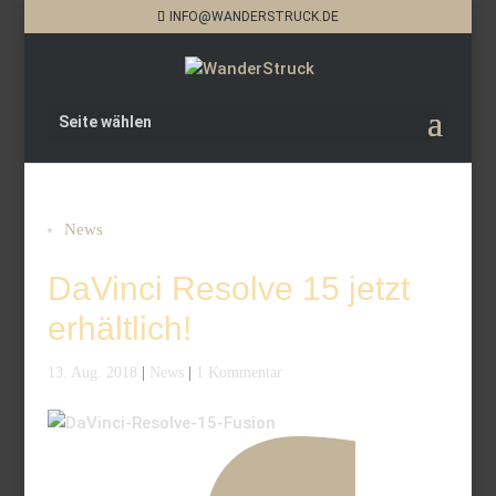
INFO@WANDERSTRUCK.DE
Seite wählen
News
DaVinci Resolve 15 jetzt
erhältlich!
13. Aug. 2018
|
News
|
1 Kommentar