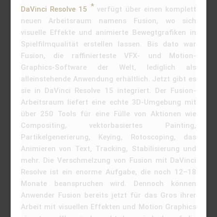
DaVinci Resolve 15
verfügt über einen komplett
neuen Arbeitsraum namens Fusion, wo sich
visuelle Effekte und animierte Bewegtgrafiken in
Spielfilmqualität erstellen lassen. Bis dato war
Fusion, die raffinierteste VFX- und Motion-
Graphics-Software der Welt, lediglich als
alleinstehende Anwendung erhältlich. Jetzt gibt es
sie in DaVinci Resolve 15 integriert. Der Fusion-
Arbeitsraum liefert eine echte 3D-Umgebung mit
über 250 Tools für eine Fülle von Aktionen wie
Compositing, vektorbasiertes Painting,
Partikelgenerierung, Keying, Rotoscoping, das
Animieren von Text, Tracking, Stabilisierung und
mehr. Die Verschmelzung von Fusion mit DaVinci
Resolve ist ein enorme Aufgabe, die noch 12–18
Monate beanspruchen wird. Dennoch können
Anwender Fusion bereits jetzt für das Gros ihrer
Arbeit mit visuellen Effekten und Motion Graphics