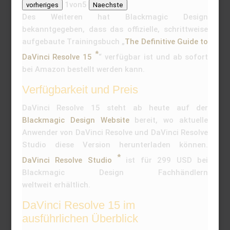
1
von
5
vorheriges
Naechste
Des Weiteren hat Blackmagic Design
bekanntgegeben, dass das offizielle, schrittweise
aufgebaute Trainingsbuch „
The Definitive Guide to
DaVinci Resolve 15
“ verfügbar ist und ab sofort
bei Amazon bestellt werden kann.
Verfügbarkeit und Preis
DaVinci Resolve 15 steht ab heute auf der
Blackmagic Design Website
bereit, wo aktuelle
Anwender von DaVinci Resolve und DaVinci Resolve
Studio diese Version herunterladen können.
DaVinci Resolve Studio
ist für 299 USD bei
Blackmagic Design Fachhändlern
weltweit erhältlich.
DaVinci Resolve 15 im
ausführlichen Überblick