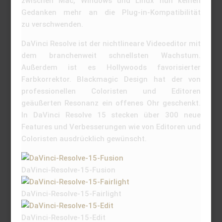
zwischen Mac, Windows und Linux nun keinen
Gedanken mehr an die Plug-in-Kompatibilität
zu verschwenden.
DaVinci Resolve ist der nichtlineare Videoeditor mit
dem branchenweit schnellsten Wachstum.
Außerdem ist es Hollywoods favorisierter
Farbkorrektor. Blackmagic Design hat der von
professionellen Coloristen und Editoren
geäußerten Resonanz ein offenes Ohr geschenkt.
In DaVinci Resolve 15 stecken über 300 neue
Features und Verbesserungen wie von Editoren und
Coloristen ausdrücklich gewünscht.
DaVinci-Resolve-15-Fusion
DaVinci-Resolve-15-Fairlight
DaVinci-Resolve-15-Edit