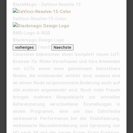
BlackMagic - DaVinci Resolve 15
DaVinci-Resolve-15-Color
BMD-Logo-A-RGB
Blackmagic Design Logo
1
von
5
vorheriges
Naechste
Coloristen bekommen einen komplett neuen LUT-
Browser für flinke Vorschauen und fürs Anwenden
von LUTs sowie neue gemeinsam benutzbare
Nodes, die miteinander verlinkt sind, sodass eine
an einem Node vorgenommene Änderung auch auf
alle anderen angewendet wird. Noch mehr Freude
bringen mehrere Abspielköpfe zur schnellen
Referenzierung verschiedener Einstellungen in
einem Programm, eine um das Zehnfache
verbesserte Performance bei der Stabilisierung,
verbesserte Rauschminderung und Uprezzing von
HD nach 8K mit der neuen Super Scale Funktion.