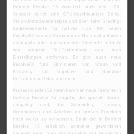
DaVinci Resolve 15 erweitert auch den HDR-
Support durch eine GPU-beschleunigte Dolby-
Vision-Metadatenanalyse und über zehn Grading-
Bedienelemente für natives HDR. Mit neuen
ResolveFX können Anwender im Nu Unschönheiten
ausbügeln oder unerwünschte Elemente mithilfe
von smarter Füll-Technologie aus ihren
Einstellungen entfernen. Es gibt auch neue
ResolveFX fürs Eliminieren von Staub und
Kratzern, für Objektiv- und Blenden-
Diffraktionseffekte und mehr.
Professionellen Editoren kommen neue Features in
DaVinci Resolve 15 zugute, die speziell darauf
ausgelegt sind, das Schneiden, Trimmen,
Organisieren und Arbeiten an großen Projekten
noch weiter zu verbessern. Dank der in DaVinci
Resolve 15 erheblich schneller gewordenen
Ladezeit kann man Großprojekte mit Hunderten