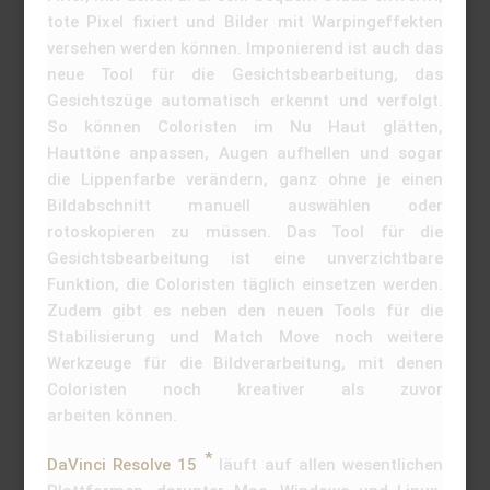
tote Pixel fixiert und Bilder mit Warpingeffekten
versehen werden können. Imponierend ist auch das
neue Tool für die Gesichtsbearbeitung, das
Gesichtszüge automatisch erkennt und verfolgt.
So können Coloristen im Nu Haut glätten,
Hauttöne anpassen, Augen aufhellen und sogar
die Lippenfarbe verändern, ganz ohne je einen
Bildabschnitt manuell auswählen oder
rotoskopieren zu müssen. Das Tool für die
Gesichtsbearbeitung ist eine unverzichtbare
Funktion, die Coloristen täglich einsetzen werden.
Zudem gibt es neben den neuen Tools für die
Stabilisierung und Match Move noch weitere
Werkzeuge für die Bildverarbeitung, mit denen
Coloristen noch kreativer als zuvor
arbeiten können.
DaVinci Resolve 15
läuft auf allen wesentlichen