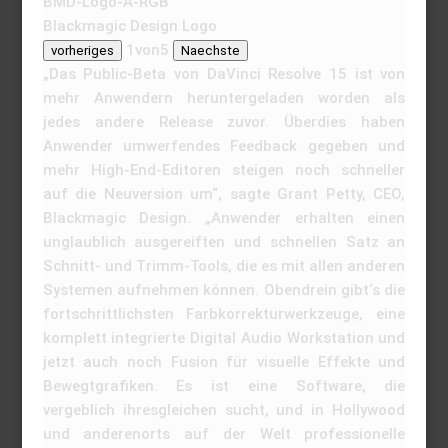
BMD-Logo-A-RGB
Blackmagic Design Logo
1
von
5
vorheriges
Naechste
„Das Public-Beta von DaVinci Resolve 15 ist von
mehr Anwendern heruntergeladen worden als
jedes andere Release zuvor. Überdies haben
Anwender umwerfendes Feedback gegeben und
mehr High-End-Editoren steigen noch schneller
auf die Neuversion um“, sagte Grant Petty, CEO,
Blackmagic Design. „Anwender erhalten einen
unglaublich ausgereiften und schnellen Satz an
Schnitt- und Trimm-Tools, die es mit allen anderen
Systemen aufnehmen können. Obendrein gibt‘s die
fortschrittlichsten Farbkorrekturwerkzeuge, eine
komplett integrierte Digital Audio Workstation und
jetzt auch noch Fusion für visuelle Effekte und
Bewegtgrafiken. Es ist eine Software, die
vergeblich ihresgleichen sucht, und in Hollywood
und anderenorts auf der Welt professionelle