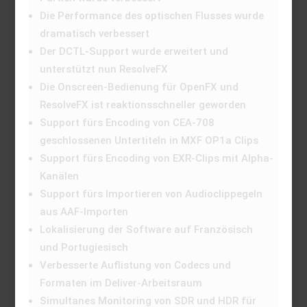
Die Performance des optischen Flusses wurde
dramatisch verbessert
Der DCTL-Support wurde erweitert und
unterstützt nun ResolveFX
Die Onscreen-Bedienung für OpenFX und
ResolveFX ist reaktionsschneller geworden
Support fürs Encoding von CEA-708
geschlossenen Untertiteln in MXF OP1a Clips
Support fürs Encoding von EXR-Clips mit Alpha-
Kanälen
Support fürs Importieren von Audioclippegeln
aus AAF-Importen
Lokalisierung der Software auf Französisch
und Portugiesisch
Verbesserte Auflistung von Codecs und
Formaten im Deliver-Arbeitsraum
Simultanes Monitoring von SDR und HDR für