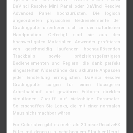
DaVinci Resolve Mini Panel oder DaVinci Resolve
Advanced Panel hochzurüsten. Die logisch
angeordneten physischen Bedienelemente der
Gradingpulte orientieren sich an der natürlichen
Handposition. Gefertigt sind sie aus den
hochwertigsten Materialien. Anwender profitieren
von geschmeidig laufenden hochauflösenden
Trackballs sowie präzisionsgefertigten
Bedienelementen und Reglern, die dank perfekt
eingestellter Widerstände das akkurate Anpassen
jeder Einstellung ermöglichen. DaVinci Resolve
Gradingpulte sorgen für einen flüssigeren
Arbeitsablauf und gewähren Editoren direkten
simultanen Zugriff auf vielzählige Parameter.
So erschaffen Sie Looks, die mit einer normalen
Maus nicht machbar wären.
Für Coloristen gibt es mehr als 20 neue ResolveFX
Filter, mit denen u. a. sehr bequem Staub entfernt,