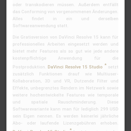
oder transkodieren müssen. Außerdem entfällt
das Conforming von vorgenommenen Änderungen.
Alles findet in ein und derselben
Softwareanwendung statt.
Die Gratisversion von DaVinci Resolve 15 kann für
professionelles Arbeiten eingesetzt werden und
bietet mehr Features als so gut wie jede andere
kostenpflichtige Anwendung für die
Postproduktion.
DaVinci Resolve 15 Studio
setzt
zusätzlich Funktionen drauf wie Multiuser-
Kollaboration, 3D und VR, Dutzende Filter und
Effekte, unbegrenztes Rendern im Netzwerk sowie
weitere hochentwickelte Features wie temporale
und spatiale Rauschminderung. Diese
Softwarevariante kann man für lediglich 299 USD
sein Eigen nennen. Es werden keinerlei jährliche
Abo- oder laufende Lizenzgebühren erhoben.