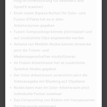
Plug-in-Unterstützung für ResolveFX and
OpenFX erweitert
Einen neuen Bypass-Button für Color- und
Fusion-Effekte hat es in allen
Arbeitsräumen gegeben
Fusion Compositings können jetzt kopiert und
auf zusätzliche Clips angewendet werden
Anhand von MediaIn-Nodes können Anwender
jetzt die Trimm- und
Medieneigenschaften modizifizieren
Im Fusion-Arbeitsraum hat es zusätzliche
Speicher-Nodes gegeben
Der Color-Arbeitsraum unterstützt jetzt die
Videoausgabe mit Blanking auf Clipebene
Nodes kann man im Color-Arbeitsraum jetzt
individuelle Farben zuweisen
Das Compositing von Bildern mit transparenten
Partien wurde verbessert